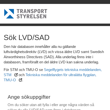
Sök LVD/SAD
Den här databasen innehåller alla nu gällande
luftvärdighetsdirektiv (LVD) och vissa äldre LVD samt Swedish
Airworthiness Directives (SAD). Alla underlag finns inte i
databasen, framförallt en del äldre LVD kan sakna underlag.
För STM och TMU-O se
Segelflygets tekniska meddelanden,
STM
och
Tekniska meddelanden för ultralätta flygplan,
TMU-O
.
Ange sökuppgifter
Om du söker utan att fylla i eller ange några värden så
söker du alla LVD/SAD som finns i databasen.